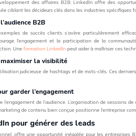
loppement des affaires B2B, LinkedIn offre des opportunit
ée ciblant les décideurs clés dans les industries spécifiques f
 l’audience B2B
emples de succès clients s’avère particulièrement efficace 
rage l’engagement et la participation de la communauté 
action. Une
formation LinkedIn
peut aider à maîtriser ces tech
maximiser la visibilité
ilisation judicieuse de hashtags et de mots-clés. Ces derniers
pour garder l’engagement
se l’engagement de l’audience. L’organisation de sessions de q
 marketing de contenu bien conçue positionne l’entreprise c
edIn pour générer des leads
onnel, offre une opportunité inégalée pour les entreprises B